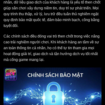
nhân, dữ liệu giao dịch của khách hàng là yếu tố then chốt
giúp sân chơi xây dựng niềm tin, duy trì sự phát triển. Mọi
quy trình thu thập, xử lý, lưu trữ đều tuân thủ nghiêm ngặt
quy định bảo mật quốc tế, đảm bảo minh bạch, công bằng
tuyệt đối.
Các chính sách đều đóng vai trò then chốt trong việc nâng
cao trải nghiệm người chơi. Khi khách hàng an tâm về sự
an toàn thông tin cá nhân, họ có thể tự tin tham gia mọi
hoạt động giải trí, giao dịch và tận hưởng dịch vụ tốt nhất
mà cổng game mang lại.