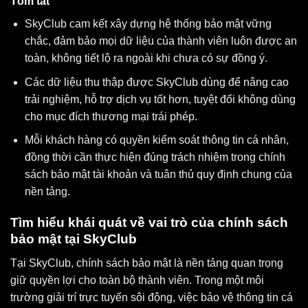
Tóm tắt
SkyClub cam kết xây dựng hệ thống bảo mật vững
chắc, đảm bảo mọi dữ liệu của thành viên luôn được an
toàn, không tiết lộ ra ngoài khi chưa có sự đồng ý.
Các dữ liệu thu thập được SkyClub dùng để nâng cao
trải nghiệm, hỗ trợ dịch vụ tốt hơn, tuyệt đối không dùng
cho mục đích thương mại trái phép.
Mỗi khách hàng có quyền kiểm soát thông tin cá nhân,
đồng thời cần thực hiện đúng trách nhiệm trong chính
sách bảo mật tài khoản và tuân thủ quy định chung của
nền tảng.
Tìm hiểu khái quát về vai trò của chính sách
bảo mật tại SkyClub
Tại SkyClub, chính sách bảo mật là nền tảng quan trọng
giữ quyền lợi cho toàn bộ thành viên. Trong một môi
trường giải trí trực tuyến sôi động, việc bảo vệ thông tin cá