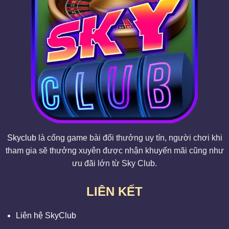
Skyclub
là cổng game bài đổi thưởng uy tín, người chơi khi
tham gia sẽ thưởng xuyên được nhận khuyến mãi cũng như
ưu đãi lớn từ Sky Club.
LIÊN KẾT
Liên hệ SkyClub