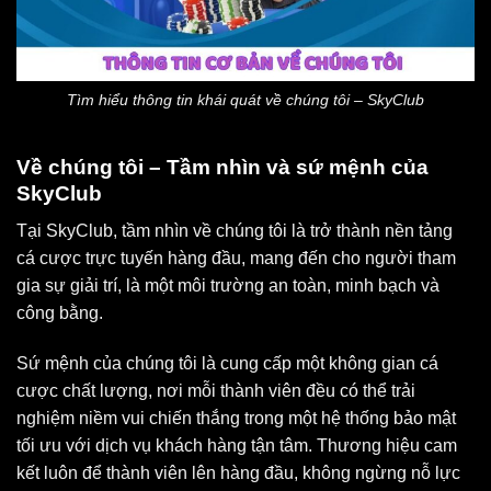
Tìm hiểu thông tin khái quát về chúng tôi – SkyClub
Về chúng tôi – Tầm nhìn và sứ mệnh của
SkyClub
Tại SkyClub, tầm nhìn về chúng tôi là trở thành nền tảng
cá cược trực tuyến hàng đầu, mang đến cho người tham
gia sự giải trí, là một môi trường an toàn, minh bạch và
công bằng.
Sứ mệnh của chúng tôi là cung cấp một không gian cá
cược chất lượng, nơi mỗi thành viên đều có thể trải
nghiệm niềm vui chiến thắng trong một hệ thống bảo mật
tối ưu với dịch vụ khách hàng tận tâm. Thương hiệu cam
kết luôn để thành viên lên hàng đầu, không ngừng nỗ lực