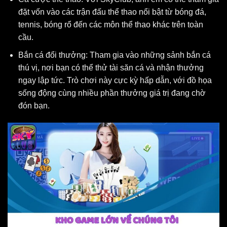
đặt vốn vào các trận đấu thể thao nổi bật từ bóng đá,
tennis, bóng rổ đến các môn thể thao khác trên toàn
cầu.
Bắn cá đổi thưởng: Tham gia vào những sảnh bắn cá
thú vị, nơi bạn có thể thử tài săn cá và nhận thưởng
ngay lập tức. Trò chơi này cực kỳ hấp dẫn, với đồ họa
sống động cùng nhiều phần thưởng giá trị đang chờ
đón bạn.