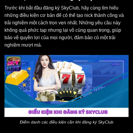
Trước khi bắt đầu đăng ký SkyClub, hãy cùng tìm hiểu
những điều kiện cơ bản để có thể tạo nick thành công và
trải nghiệm một cách trọn vẹn nhất. Những yêu cầu này
không quá phức tạp nhưng lại vô cùng quan trọng, giúp
bảo vệ quyền lợi của mọi người, đảm bảo có một trải
nghiệm mượt mà.
Điểm danh các điều kiện cần khi đăng ký SkyClub