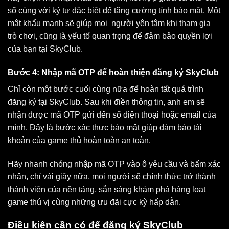
số cùng với ký tự đặc biệt để tăng cường tính bảo mật. Một
mật khẩu mạnh sẽ giúp mọi người yên tâm khi tham gia
trò chơi, cũng là yếu tố quan trọng để đảm bảo quyền lợi
của bạn tại SkyClub.
Bước 4: Nhập mã OTP để hoàn thiện đăng ký SkyClub
Chỉ còn một bước cuối cùng nữa để hoàn tất quá trình
đăng ký tại SkyClub. Sau khi điền thông tin, anh em sẽ
nhận được mã OTP gửi đến số điện thoại hoặc email của
mình. Đây là bước xác thực bảo mật giúp đảm bảo tài
khoản của game thủ hoàn toàn an toàn.
Hãy nhanh chóng nhập mã OTP vào ô yêu cầu và bấm xác
nhận, chỉ vài giây nữa, mọi người sẽ chính thức trở thành
thành viên của nền tảng, sẵn sàng khám phá hàng loạt
game thú vị cùng những ưu đãi cực kỳ hấp dẫn.
Điều kiện cần có để đăng ký SkyClub