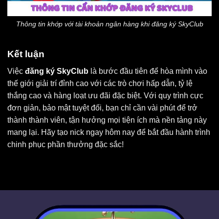
Thông tin khớp với tài khoản ngân hàng khi đăng ký SkyClub
Kết luận
Việc
đăng ký SkyClub
là bước đầu tiên để hòa mình vào
thế giới giải trí đỉnh cao với các trò chơi hấp dẫn, tỷ lệ
thắng cao và hàng loạt ưu đãi đặc biệt. Với quy trình cực
đơn giản, bảo mật tuyệt đối, bạn chỉ cần vài phút để trở
thành thành viên, tận hưởng mọi tiện ích mà nền tảng này
mang lại. Hãy tạo nick ngay hôm nay để bắt đầu hành trình
chinh phục phần thưởng đặc sắc!