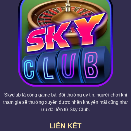
Skyclub
là cổng game bài đổi thưởng uy tín, người chơi khi
tham gia sẽ thưởng xuyên được nhận khuyến mãi cũng như
ưu đãi lớn từ Sky Club.
LIÊN KẾT