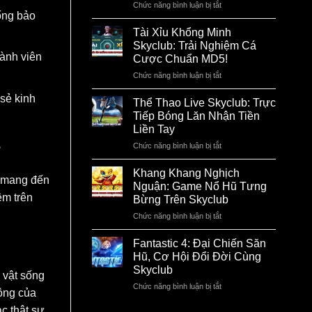
Chức năng bình luận bị tắt
ở
Cực
Thực
hống bảo
Xóc
Đã,
Đĩa
Thắng
Tài Xỉu Khổng Minh
Tại
Lớn
Skyclub: Trải Nghiệm Cá
SkyClub
Dễ
hành viên
Cược Chuẩn MD5!
–
Dàng
Chức năng bình luận bị tắt
ở
Lựa
Tại
Tài
Chọn
Skyclub
 sẻ kinh
Xỉu
Giải
Thể Thao Live Skyclub: Trực
Khổng
Trí
Tiếp Bóng Lăn Nhận Tiền
Minh
Hot
Liền Tay
Skyclub:
Nhất
?
Chức năng bình luận bị tắt
ở
Trải
Hiện
Thể
Nghiệm
Nay
Thao
Cá
Khang Khang Nghịch
n mang đến
Live
Cược
Nguận: Game Nổ Hũ Tưng
Skyclub:
Chuẩn
ệm trên
Bừng Trên Skyclub
Trực
MD5!
Chức năng bình luận bị tắt
ở
Tiếp
Khang
Bóng
Khang
Lăn
Fantastic 4: Đại Chiến Săn
Nghịch
Nhận
Hũ, Cơ Hội Đổi Đời Cùng
Nguận:
Tiền
Skyclub
 vật sống
Game
Liền
Chức năng bình luận bị tắt
ở
Nổ
Tay
ộng của
Fantastic
Hũ
c thật sự
4:
Tưng