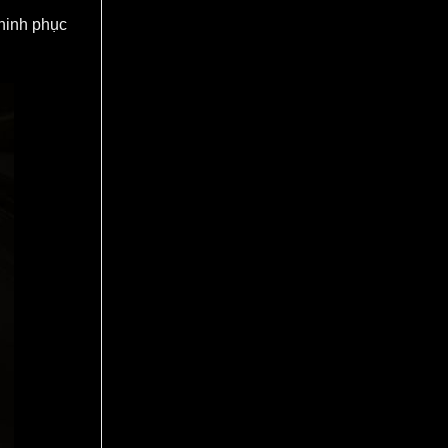
chinh phục