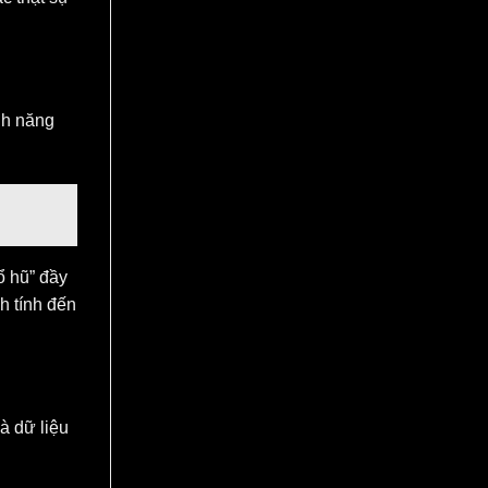
Đại
Bừng
Chiến
Trên
Săn
Skyclub
Hũ,
Cơ
Hội
nh năng
Đổi
Đời
Cùng
Skyclub
ổ hũ” đầy
h tính đến
à dữ liệu