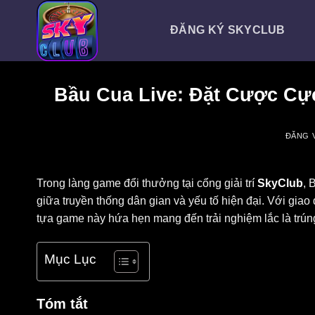
Bỏ
qua
ĐĂNG KÝ SKYCLUB
nội
dung
Bầu Cua Live: Đặt Cược Cự
ĐĂNG 
Trong làng game đổi thưởng tại cổng giải trí
SkyClub
,
B
giữa truyền thống dân gian và yếu tố hiện đại. Với giao
tựa game này hứa hẹn mang đến trải nghiệm lắc là trúng
Mục Lục
Tóm tắt