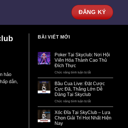
ĐĂNG KÝ
club
BÀI VIẾT MỚI
Poker Tại Skyclub: Nơi Hội
Viên Hóa Thành Cao Thủ
Đích Thực
Chức năng bình luận bị tắt
ở
àn hảo
Poker
 hấp dẫn,
Tại
Bầu Cua Live: Đặt Cược
Skyclub:
Cực Đã, Thắng Lớn Dễ
Nơi
Dàng Tại Skyclub
Hội
Chức năng bình luận bị tắt
ở
Viên
Bầu
Hóa
Cua
Thành
Xóc Đĩa Tại SkyClub – Lựa
Live:
Cao
Chọn Giải Trí Hot Nhất Hiện
Đặt
Thủ
Nay
Cược
Đích