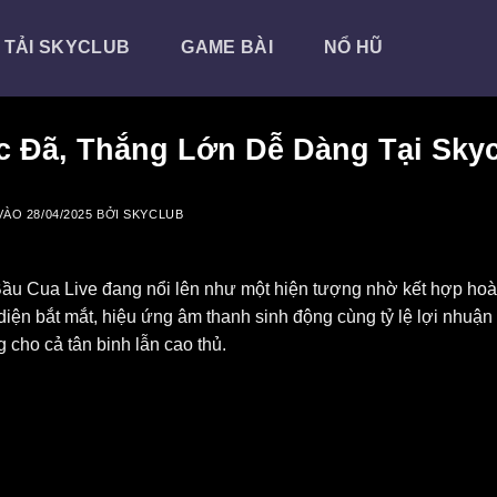
TẢI SKYCLUB
GAME BÀI
NỔ HŨ
c Đã, Thắng Lớn Dễ Dàng Tại Sky
VÀO
28/04/2025
BỞI
SKYCLUB
ầu Cua
Live
đang nổi lên như một hiện tượng nhờ kết hợp ho
 diện bắt mắt, hiệu ứng âm thanh sinh động cùng tỷ lệ lợi nhuận
 cho cả tân binh lẫn cao thủ.