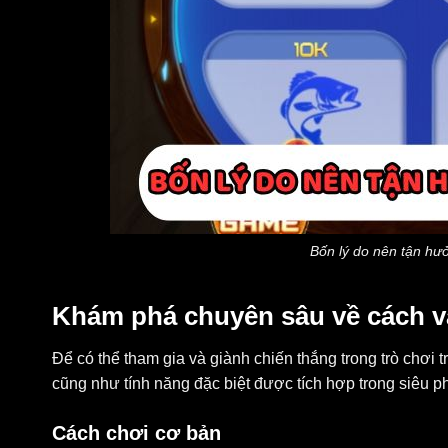
Bốn lý do nên tận hư
Khám phá chuyên sâu về cách v
Để có thể tham gia và giành chiến thắng trong trò chơi t
cũng như tính năng đặc biệt được tích hợp trong siêu p
Cách chơi cơ bản