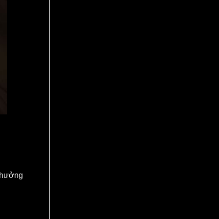
 thưởng